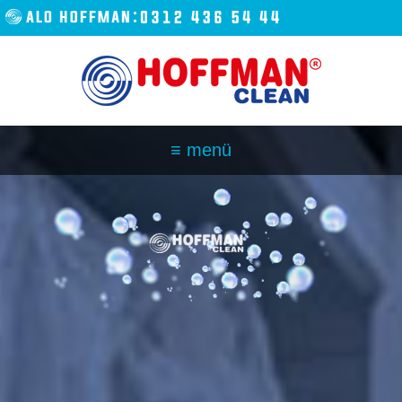
ANASAYFA
KURUMSAL
HİZMETLERİMİZ
ŞUBELERİMİZ
FRANCHISE
İLETİŞİM