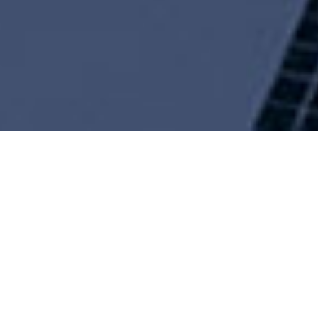
BİREYSEL TEMİZLEME HİZMETİ